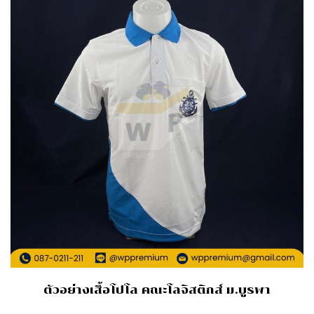
ตัวอย่างเสื้อโปโล คณะโลจิสติกส์ ม.บูรพา