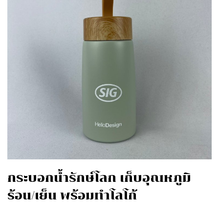
กระบอกน้ำรักษ์โลก เก็บอุณหภูมิ
ร้อน/เย็น พร้อมทำโลโก้