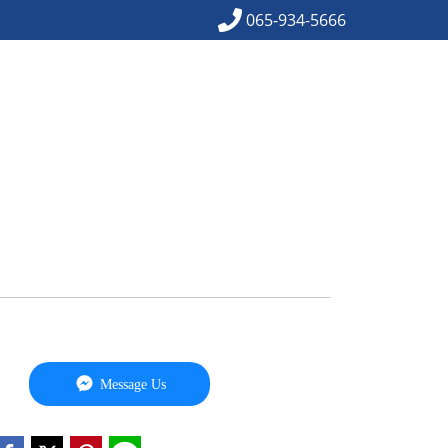
065-934-5666
Message Us