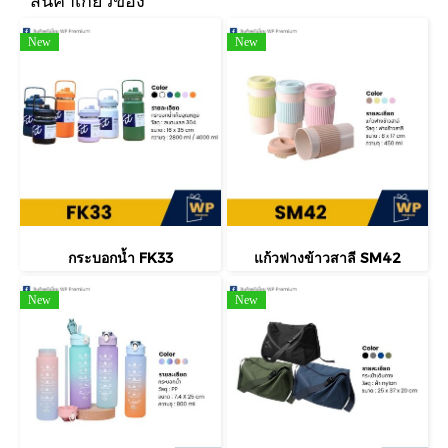
New
New
กระบอกน้ำ FK33
แก้วฟางข้าวสาลี SM42
New
New