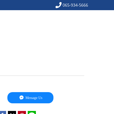
065-934-5666
Message Us