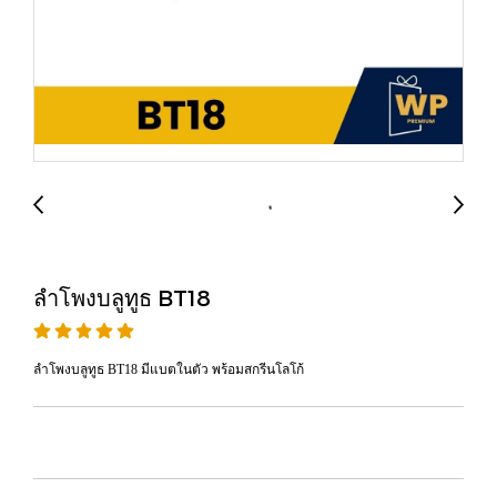
ลำโพงบลูทูธ BT18
ลำโพงบลูทูธ BT18 มีแบตในตัว พร้อมสกรีนโลโก้