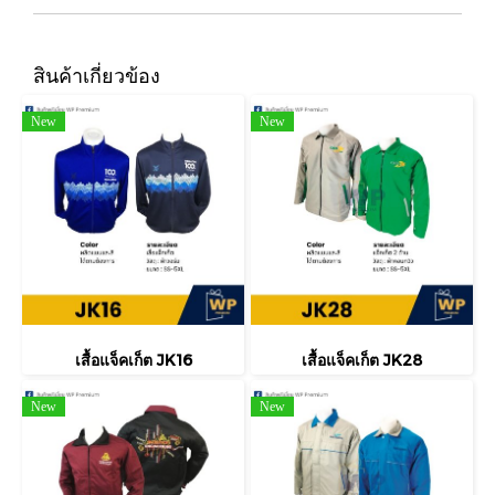
สินค้าเกี่ยวข้อง
New
New
เสื้อแจ็คเก็ต JK16
เสื้อแจ็คเก็ต JK28
New
New