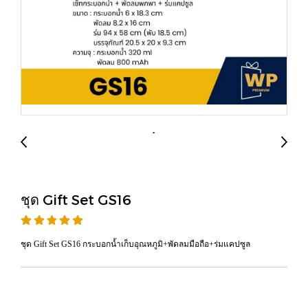
ชุด Gift Set GS16
ชุด Gift Set GS16 กระบอกน้ำเก็บอุณหภูมิ+พัดลมมือถือ+ร่มแคปซูล