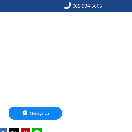
065-934-5666
Message Us