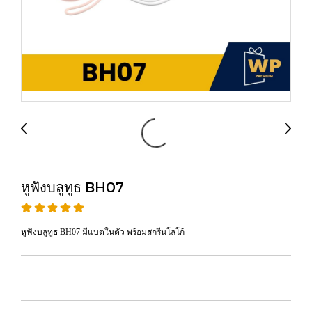
หูฟังบลูทูธ BH07
หูฟังบลูทูธ BH07 มีแบตในตัว พร้อมสกรีนโลโก้