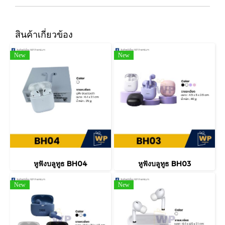
สินค้าเกี่ยวข้อง
New
New
หูฟังบลูทูธ BH04
หูฟังบลูทูธ BH03
New
New