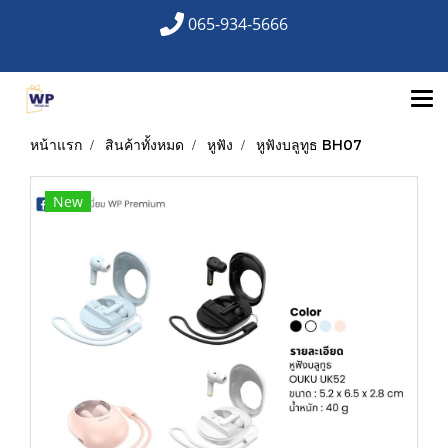
065-934-5666
หน้าแรก
สินค้าทั้งหมด
หูฟัง
หูฟังบลูทูธ BH07
New