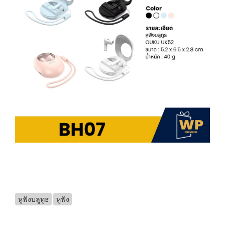
หูฟังบลูทูธ
หูฟัง